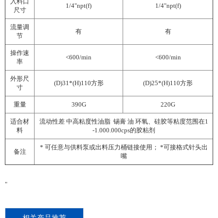
入料口
1/4"npt(f)
1/4"npt(f)
尺寸
流量调
有
有
节
操作速
<600/min
<600/min
率
外形尺
(D)31*(H)110方形
(D)25*(H)110方形
寸
重量
390G
220G
适合材
流动性差 中高粘度性油脂 锡膏 油 环氧
、
硅胶等粘度范围在1
料
-1.000.000cps的胶粘剂
* 可任意与供料泵或出料压力桶链接使用； *可接格式针头出
备注
嘴
"
相关产品推荐