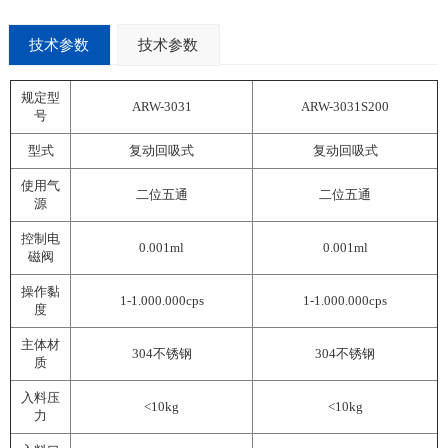
技术参数
技术参数
规定型
ARW-3031
ARW-3031S
200
号
型式
复动回吸式
复动回吸式
使用气
二位五通
二位五通
源
控制电
0.001ml
0.001ml
磁阀
操作黏
1-1.000.000cps
1-1.000.000cps
度
主体材
304不锈钢
304不锈钢
质
入料压
<10kg
<10kg
力